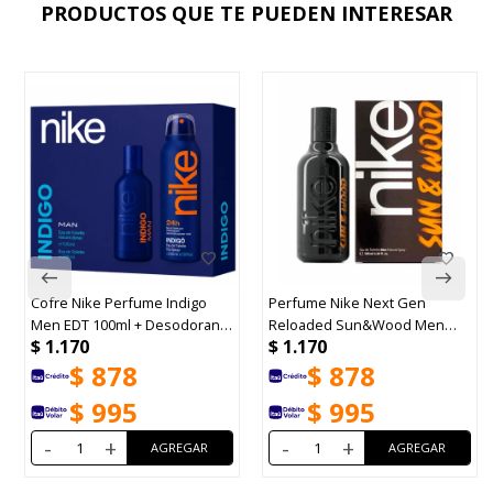
PRODUCTOS QUE TE PUEDEN INTERESAR
Cofre Nike Perfume Indigo
Perfume Nike Next Gen
Men EDT 100ml + Desodorante
Reloaded Sun&Wood Men
$
1.170
$
1.170
200ml
EDT 100ml
$
878
$
878
$
995
$
995
-
+
-
+