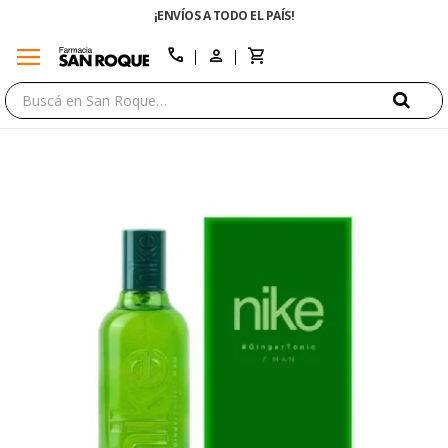
¡ENVÍOS A TODO EL PAÍS!
menu
close
call