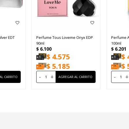
lver EDT
Perfume Tous Loveme Onyx EDP
Perfume 
90ml
100ml
$
6.100
$
6.201
$
4.575
$
$
5.185
$
-
+
-
+