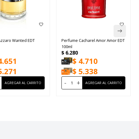
Azzaro Wanted EDT
Perfume Cacharel Amor Amor EDT
100ml
$
6.280
4.651
$
4.710
5.271
$
5.338
-
+