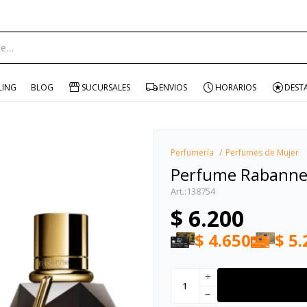
ENVÍO GRATIS EN COMPRAS +$1500 CON CUPÓN "ENVÍO"
portante:
LING
BLOG
SUCURSALES
ENVIOS
HORARIOS
DEST
Perfumería
Perfumes de Mujer
Perfume Rabanne 
138754
$
6.200
$
4.650
$
5.
add
remove