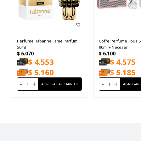
Perfume Rabanne Fame Parfum
Cofre Perfume Tous Si
50ml
90ml + Neceser
$
6.070
$
6.100
$
4.553
$
4.575
$
5.160
$
5.185
-
+
-
+