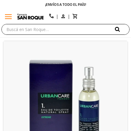
¡ENVÍOS A TODO EL PAÍS!
menu
close
call