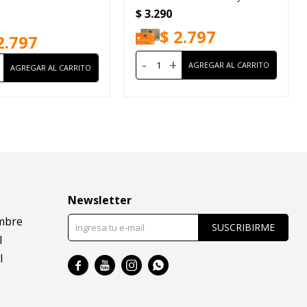
$
3.290
$
2.797
2.797
-
+
Newsletter
mbre
SUSCRIBIRME
l
l



