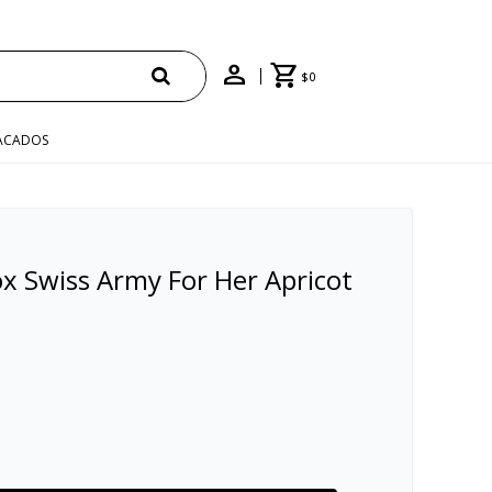
$
0
ACADOS
x Swiss Army For Her Apricot