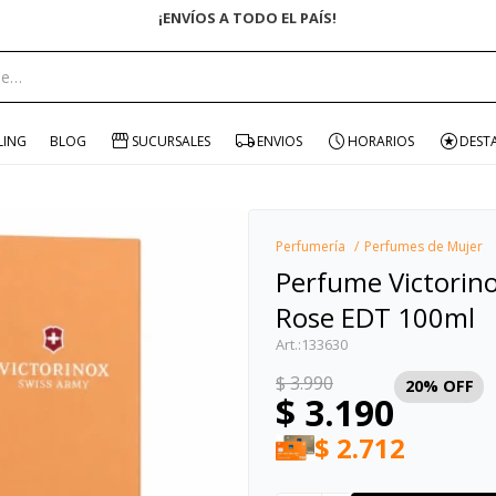
¡ENVÍOS A TODO EL PAÍS!
portante:
LING
BLOG
SUCURSALES
ENVIOS
HORARIOS
DEST
Perfumería
Perfumes de Mujer
Perfume Victorino
Rose EDT 100ml
133630
$
3.990
20
$
3.190
$
2.712