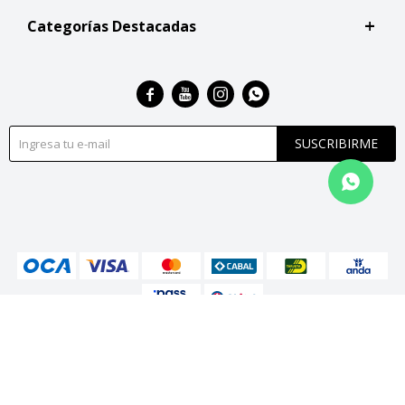
Categorías Destacadas




SUSCRIBIRME
© Copyright 2026 / San Roque