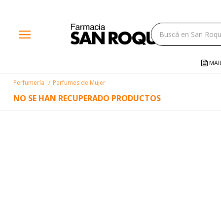
close
menu
storefront
local_shipping
MAI
credit_card
Perfumería
Perfumes de Mujer
help
NO SE HAN RECUPERADO PRODUCTOS