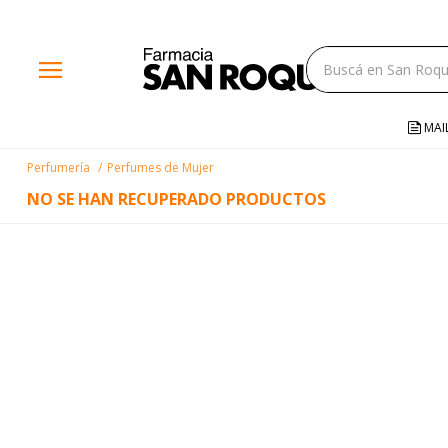
close
menu
storefront
local_shipping
MAI
credit_card
Perfumería
Perfumes de Mujer
help
NO SE HAN RECUPERADO PRODUCTOS