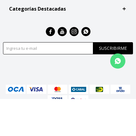
Categorías Destacadas




SUSCRIBIRME
© Copyright 2026 / San Roque