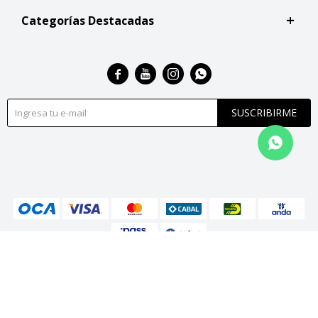
Categorías Destacadas




SUSCRIBIRME
© Copyright 2026 / San Roque