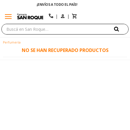
SITAS AYUDA? LLÁMANOS AL 0800 3456
menu
close
call
Perfumería
NO SE HAN RECUPERADO PRODUCTOS