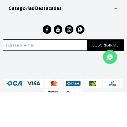
Categorías Destacadas




SUSCRIBIRME
© Copyright 2026 / San Roque