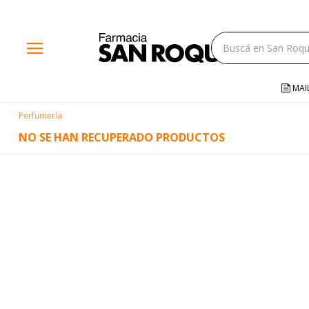
close
menu
storefront
local_shipping
MAI
credit_card
Perfumería
help
NO SE HAN RECUPERADO PRODUCTOS