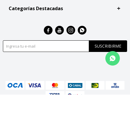
Categorías Destacadas




SUSCRIBIRME
© Copyright 2026 / San Roque