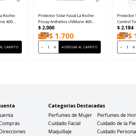
La Roche-
Protector Solar Facial La Roche-
Protector S
une 400
Posay Anthelios UVMune 400
Control T
$
2.000
$
2.184
FPS50+ Tono Medium 50ml
FPS50 50m
$
1.700
$
-
+
-
+
Cuenta
Categorías Destacadas
Cuenta
Perfumes de Mujer
Perfumes de Ho
 Compras
Cuidado Facial
Cuidado de la Pie
Direcciones
Maquillaje
Cuidado Persona