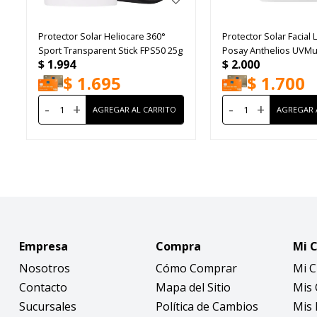
Protector Solar Heliocare 360°
Protector Solar Facial 
Sport Transparent Stick FPS50 25g
Posay Anthelios UVM
$
1.994
$
2.000
FPS50+ 50ml
$
1.695
$
1.700
-
+
-
+
Empresa
Compra
Mi 
Nosotros
Cómo Comprar
Mi 
Contacto
Mapa del Sitio
Mis
Sucursales
Política de Cambios
Mis 