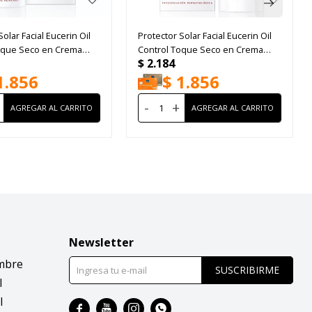
olar Facial Eucerin Oil
Protector Solar Facial Eucerin Oil
oque Seco en Crema
Control Toque Seco en Crema
$
2.184
l
Claro FPS50 50ml
1.856
$
1.856
-
+
Newsletter
mbre
SUSCRIBIRME
l
l



