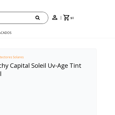
E
$
0
ACADOS
tectores Solares
chy Capital Soleil Uv-Age Tint
l