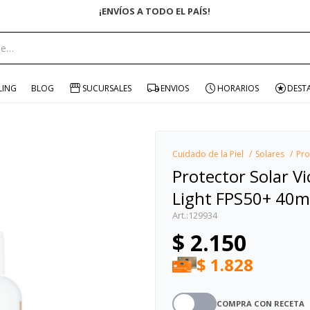
portante:
LING
BLOG
SUCURSALES
ENVIOS
HORARIOS
DEST
Cuidado de la Piel
Solares
Pro
Protector Solar Vi
Light FPS50+ 40m
129934
$
2.150
$
1.828
COMPRA CON RECETA