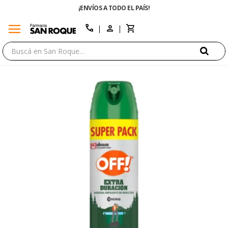
¡ENVÍOS A TODO EL PAÍS!
menu
close
call