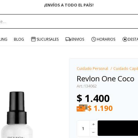
portante:
LING
BLOG
SUCURSALES
ENVIOS
HORARIOS
DEST
Cuidado Personal
Cuidado Capi
Revlon One Coco
134062
$
1.400
$
1.190
add
remove