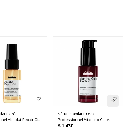
ilar L’Oréal
Sérum Capilar L'Oréal
nel Absolut Repair Oil
Professionnel Vitamino Color
$
1.430
Spectrum Glass Shine 30ml