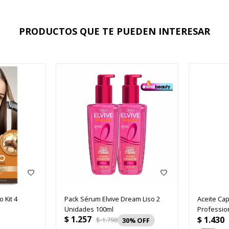
PRODUCTOS QUE TE PUEDEN INTERESAR
o Kit 4
Pack Sérum Elvive Dream Liso 2
Aceite Cap
Unidades 100ml
Profession
$
1.257
$
1.430
30ml
$
1.798
30