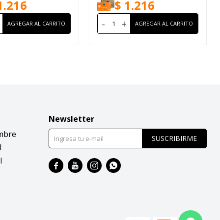
1.216
$
1.216
-
+
Newsletter
mbre
SUSCRIBIRME
l
l



