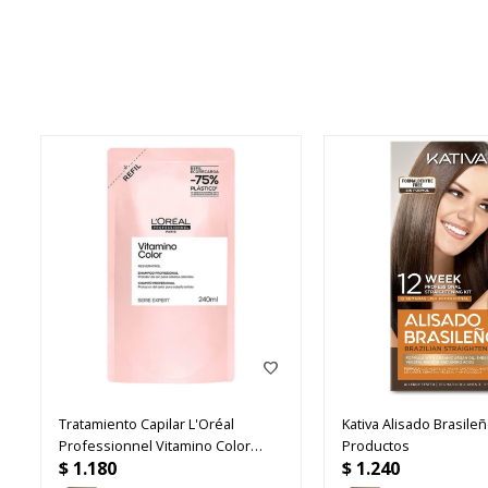
Tratamiento Capilar L'Oréal
Kativa Alisado Brasileñ
Professionnel Vitamino Color
Productos
$
1.180
$
1.240
Spectrum Refill 240ml