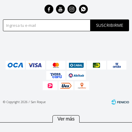




SUSCRIBIRME
© Copyright 2026 / San Roque
Ver más