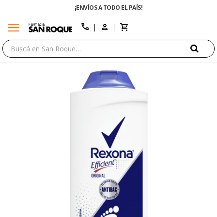
¡ENVÍOS A TODO EL PAÍS!
menu
close
call