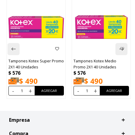
mo
Tampones Kotex Medio
Copa Menstrual Pink Lady
Promo 2X1 40 Unidades
Talle S Rosa
$
576
$
1.957
$
490
$
1.663
-
+
-
+
Empresa
Compra