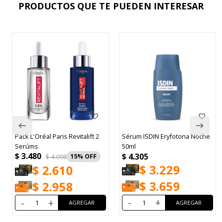
PRODUCTOS QUE TE PUEDEN INTERESAR
Pack L'Oréal Paris Revitalift 2
Sérum ISDIN Eryfotona Noche
Serúms
50ml
$
3.480
$
4.305
$
4.098
15
$
3.229
$
2.610
$
3.659
$
2.958
-
+
-
+