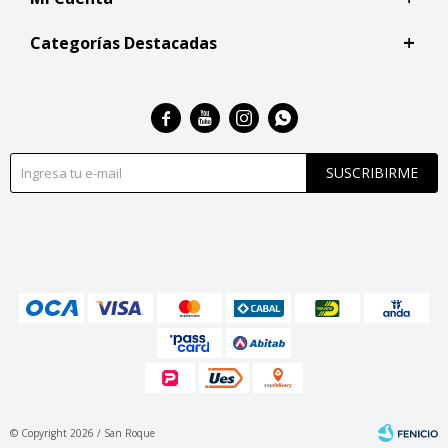
Categorías Destacadas




SUSCRIBIRME
© Copyright 2026 / San Roque