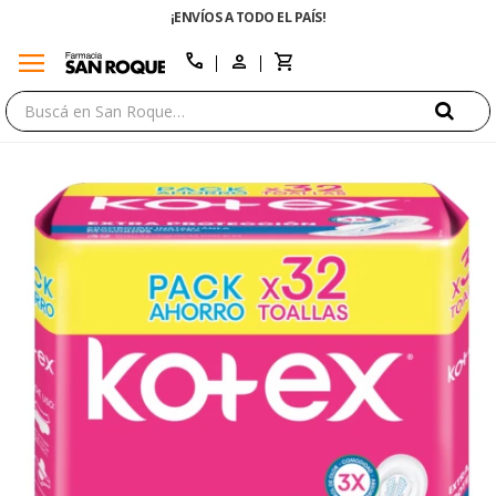
¡ENVÍOS A TODO EL PAÍS!
menu
close
call