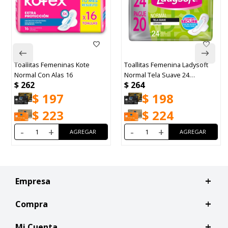
Toallitas Femeninas Kote
Toallitas Femenina Ladysoft
Normal Con Alas 16
Normal Tela Suave 24
$
262
$
264
Unidades
$
197
$
198
$
223
$
224
-
+
-
+
Empresa
Compra
Mi Cuenta