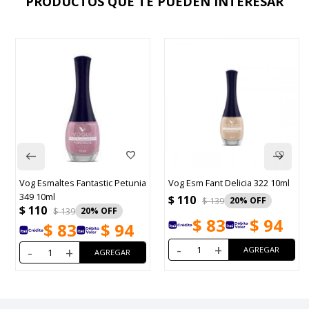
PRODUCTOS QUE TE PUEDEN INTERESAR
Vog Esmaltes Fantastic Petunia
Vog Esm Fant Delicia 322 10ml
349 10ml
$
110
$
139
20
$
110
$
139
20
$
83
$
94
$
83
$
94
-
+
-
+