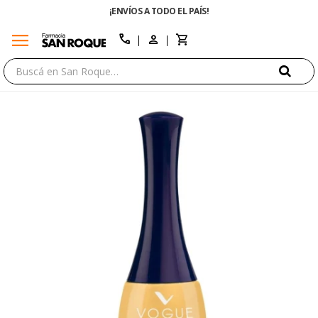
¡ENVÍOS A TODO EL PAÍS!
menu
close
call