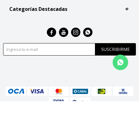
Categorías Destacadas




SUSCRIBIRME
© Copyright 2026 / San Roque