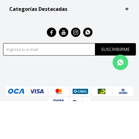
Categorías Destacadas




SUSCRIBIRME
© Copyright 2026 / San Roque