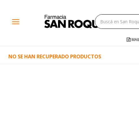
close
menu
storefront
local_shipping
MAI
credit_card
NO SE HAN RECUPERADO PRODUCTOS
help