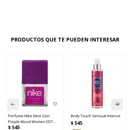
PRODUCTOS QUE TE PUEDEN INTERESAR
rfume Nike Next Gen
Body Touch Sensual Intense
Flowe
rple Mood Women EDT
$
545
$
55
545
ml