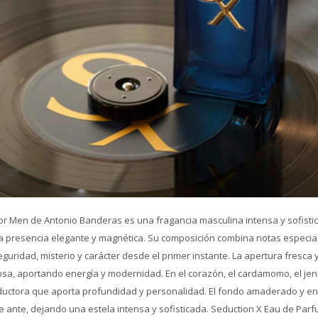
or Men de Antonio Banderas es una fragancia masculina intensa y sofist
a presencia elegante y magnética. Su composición combina notas especi
uridad, misterio y carácter desde el primer instante. La apertura fresca 
sa, aportando energía y modernidad. En el corazón, el cardamomo, el jen
eductora que aporta profundidad y personalidad. El fondo amaderado y en
e ante, dejando una estela intensa y sofisticada. Seduction X Eau de Par