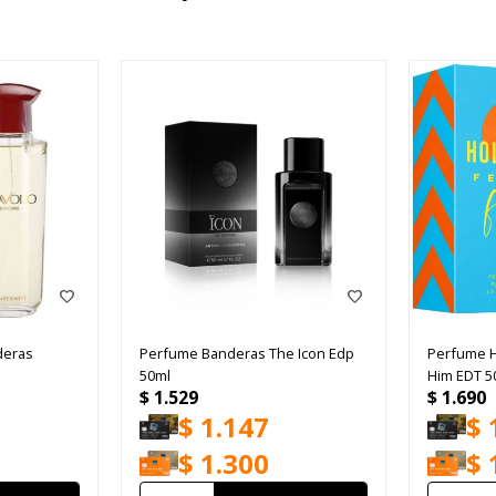
deras
Perfume Banderas The Icon Edp
Perfume Ho
50ml
Him EDT 5
$
1.529
$
1.690
$
1.147
$
$
1.300
$