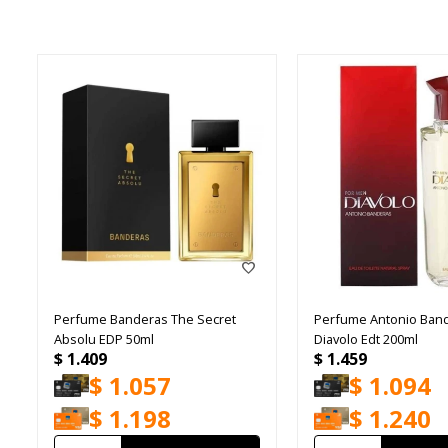
Perfume Banderas The Secret
Perfume Antonio Ban
Absolu EDP 50ml
Diavolo Edt 200ml
$
1.409
$
1.459
$
1.057
$
1.094
$
1.198
$
1.240