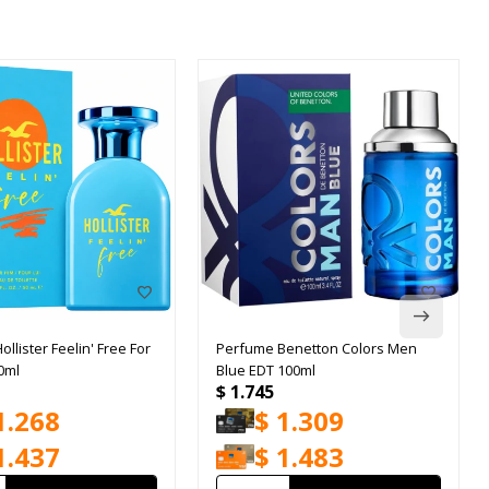
llister Feelin' Free For
Perfume Benetton Colors Men
0ml
Blue EDT 100ml
$
1.745
1.268
$
1.309
1.437
$
1.483