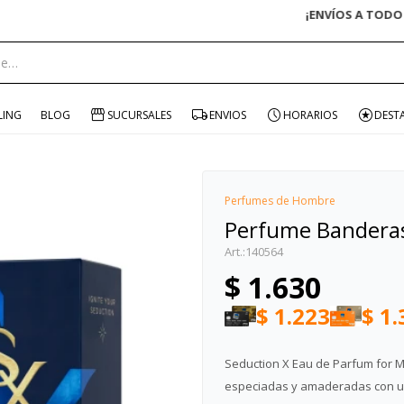
¿NECESITAS AYUDA? LLÁMANOS AL 0800 3456
portante:
LING
BLOG
SUCURSALES
ENVIOS
HORARIOS
DEST
Perfumes de Hombre
Perfume Bandera
140564
$
1.630
$
1.223
$
1.
Seduction X Eau de Parfum for M
especiadas y amaderadas con un