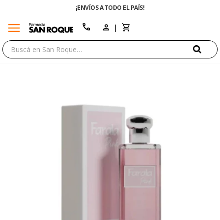
¡ENVÍOS A TODO EL PAÍS!
ENVÍO GRATIS E
menu
close
call