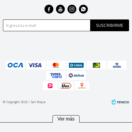




SUSCRIBIRME
© Copyright 2026 / San Roque
Ver más