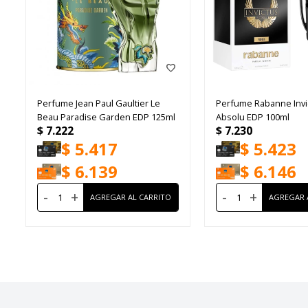
Perfume Jean Paul Gaultier Le
Perfume Rabanne Invic
Beau Paradise Garden EDP 125ml
Absolu EDP 100ml
$
7.222
$
7.230
$
5.417
$
5.423
$
6.139
$
6.146
-
+
-
+