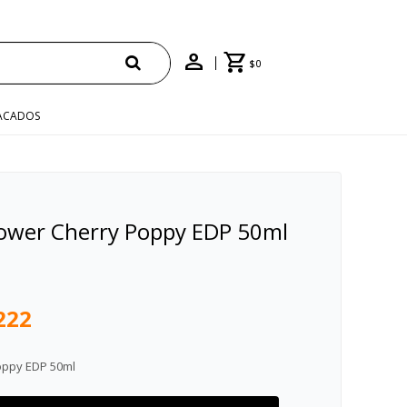
E
$
0
ACADOS
ower Cherry Poppy EDP 50ml
222
oppy EDP 50ml