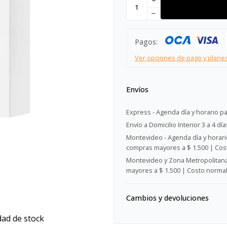
add
remove
Pagos:
Ver opciones de pago y plane
Envíos
Express - Agenda día y horario pa
Envío a Domicilio Interior 3 a 4 día
Montevideo - Agenda día y horario
compras mayores a $ 1.500 | Cost
Montevideo y Zona Metropolitana 
mayores a $ 1.500 | Costo normal:
Cambios y devoluciones
dad de stock