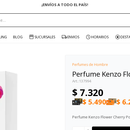
portante:
LING
BLOG
SUCURSALES
ENVIOS
HORARIOS
DEST
Perfumes de Hombre
Perfume Kenzo Fl
137994
$
7.320
$
5.490
$
6.
Perfume Kenzo Flower Cherry P