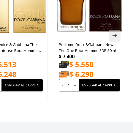
olce & Gabbana The
Perfume Dolce&Gabbana New
 Intense Pour Homme
The One Pour Homme EDP 50ml
$
7.400
5.513
$
5.550
6.248
$
6.290
-
+