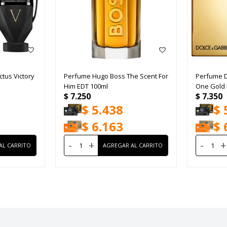
tus Victory
Perfume Hugo Boss The Scent For
Perfume D
Him EDT 100ml
One Gold
$
7.250
$
7.350
EDP 50ml
$
5.438
$
$
6.163
$
-
+
-
+