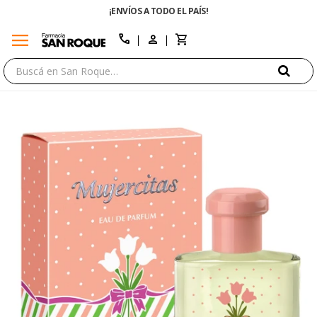
¡ENVÍOS A TODO EL PAÍS!
menu
close
call