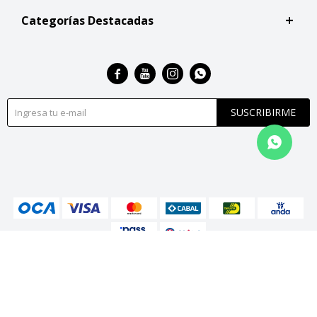
Categorías Destacadas




SUSCRIBIRME
© Copyright 2026 / San Roque