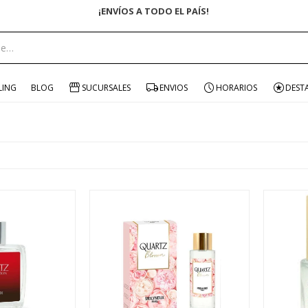
ENVÍO GRATIS EN COMPRAS +$1500 CON CUPÓN "ENVÍO"
LING
BLOG
SUCURSALES
ENVIOS
HORARIOS
DEST