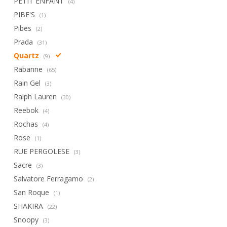
PETIT ENFANT
(4)
PIBE'S
(1)
Pibes
(2)
Prada
(31)
Quartz
(9)
Rabanne
(65)
Rain Gel
(3)
Ralph Lauren
(30)
Reebok
(4)
Rochas
(4)
Rose
(1)
RUE PERGOLESE
(3)
Sacre
(3)
Salvatore Ferragamo
(2)
San Roque
(1)
SHAKIRA
(22)
Snoopy
(3)