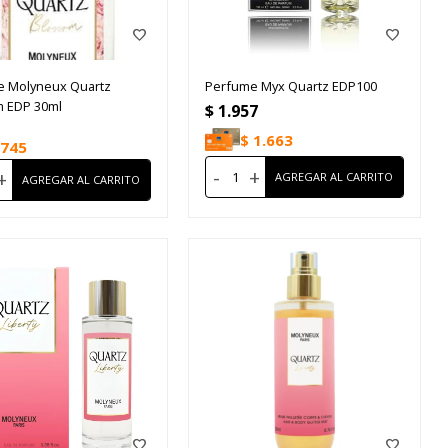
e Molyneux Quartz
Perfume Myx Quartz EDP100
m EDP 30ml
$
1.957
$
1.663
745
-
+
+