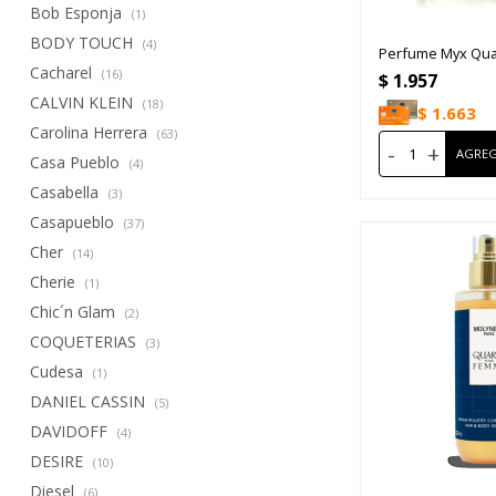
Bob Esponja
(1)
BODY TOUCH
(4)
Perfume Myx Qua
Cacharel
(16)
$
1.957
CALVIN KLEIN
(18)
$
1.663
Carolina Herrera
(63)
-
+
Casa Pueblo
(4)
Casabella
(3)
Casapueblo
(37)
Cher
(14)
Cherie
(1)
Chic´n Glam
(2)
COQUETERIAS
(3)
Cudesa
(1)
DANIEL CASSIN
(5)
DAVIDOFF
(4)
DESIRE
(10)
Diesel
(6)