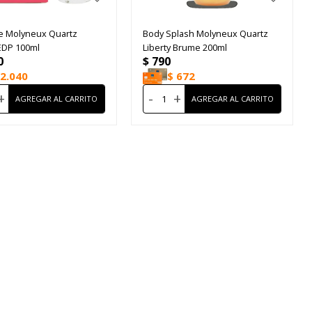
e Molyneux Quartz
Body Splash Molyneux Quartz
 EDP 100ml
Liberty Brume 200ml
0
$
790
2.040
$
672
+
-
+