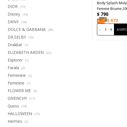
Body Splash Mol
DIOR
(17)
Femme Brume 20
$
790
Disney
(15)
$
672
DKNY
(14)
-
+
DOLCE & GABBANA
(40)
DR.SELBY
(10)
Drakkar
(1)
ELIZABETH ARDEN
(22)
Explorer
(1)
Farala
(3)
Femenine
(3)
Feminine
(1)
FLOWER ME
(3)
GIVENCHY
(17)
Guess
(14)
HALLOWEEN
(13)
Hermes
(2)