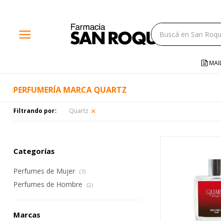
close
menu
storefront
local_shipping
MAI
credit_card
PERFUMERÍA MARCA QUARTZ
help
Filtrando por:
Quartz
Categorías
Perfumes de Mujer
(7)
Perfumes de Hombre
(2)
Marcas