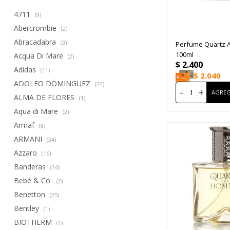
4711
(9)
Abercrombie
(2)
Abracadabra
(3)
Perfume Quartz A
100ml
Acqua Di Mare
(2)
$
2.400
Adidas
(11)
$
2.040
ADOLFO DOMINGUEZ
(24)
-
+
ALMA DE FLORES
(1)
Aqua di Mare
(2)
Armaf
(8)
ARMANI
(34)
Azzaro
(16)
Banderas
(34)
Bebé & Co.
(2)
Benetton
(25)
Bentley
(1)
BIOTHERM
(1)