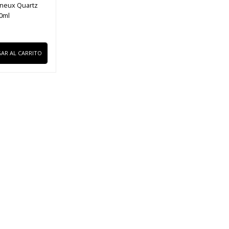
yneux Quartz
0ml