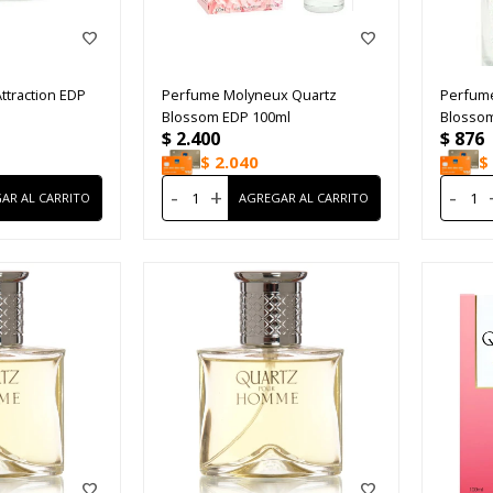
ttraction EDP
Perfume Molyneux Quartz
Perfum
Blossom EDP 100ml
Blosso
$
2.400
$
876
$
2.040
$
-
+
-