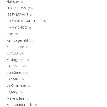
Hollister
(6)
HUGO BOSS
(23)
ISSEY MIYAKE
(8)
JEAN PAUL GAULTIER
(44)
JIMMY CHOO
(5)
Jolie
(1)
Karl Lagerfeld
(4)
Kate Spade
(7)
KENZO
(26)
Kevingston
(7)
LACOSTE
(5)
Lancôme
(32)
LANVIN
(2)
Le Chameau
(8)
Legacy
(5)
Make it fun
(4)
Mandarina Duck
(4)