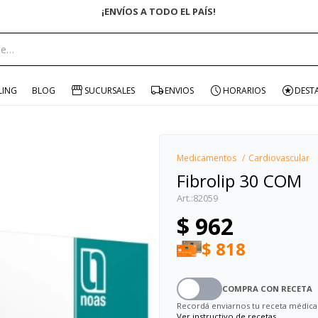
¡ENVÍOS A TODO EL PAÍS!
portante:
LING
BLOG
SUCURSALES
ENVIOS
HORARIOS
DEST
Medicamentos
Cardiovascular
Fibrolip 30 COM
82059
$
962
$
818
COMPRA CON RECETA
Recordá enviarnos tu receta médica
Ver instructivo de recetas