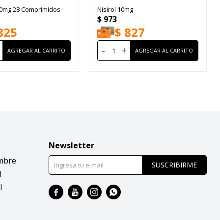
20mg 28 Comprimidos
Nisirol 10mg
$
973
825
$
827
-
+
Newsletter
mbre
SUSCRIBIRME
l
l



