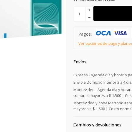
add
remove
Pagos:
Ver opciones de pago y plane
Envíos
Express - Agenda día y horario pa
Envío a Domicilio Interior 3 a 4 día
Montevideo - Agenda día y horario
compras mayores a $ 1.500 | Cost
Montevideo y Zona Metropolitana 
mayores a $ 1.500 | Costo normal:
Cambios y devoluciones