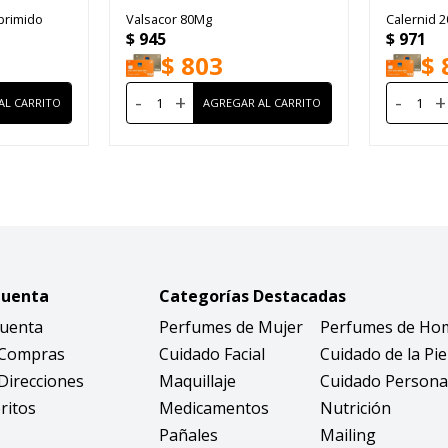
primido
Valsacor 80Mg
Calernid 
$
945
$
971
$
803
$
-
+
-
+
Cuenta
Categorías Destacadas
Cuenta
Perfumes de Mujer
Perfumes de Ho
 Compras
Cuidado Facial
Cuidado de la Pie
Direcciones
Maquillaje
Cuidado Persona
ritos
Medicamentos
Nutrición
Pañales
Mailing