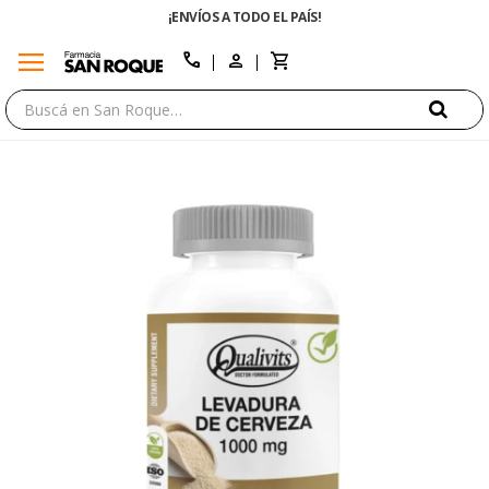
¡ENVÍOS A TODO EL PAÍS!
menu
close
call