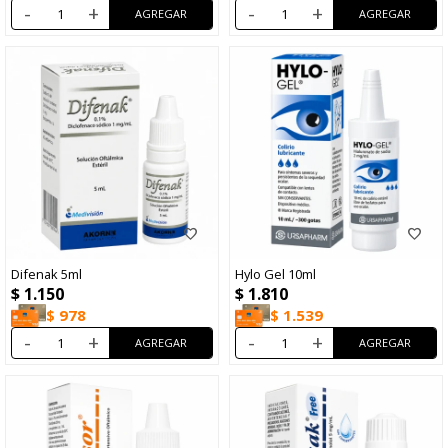
-
+
-
+
Difenak 5ml
Hylo Gel 10ml
$
1.150
$
1.810
$
978
$
1.539
-
+
-
+