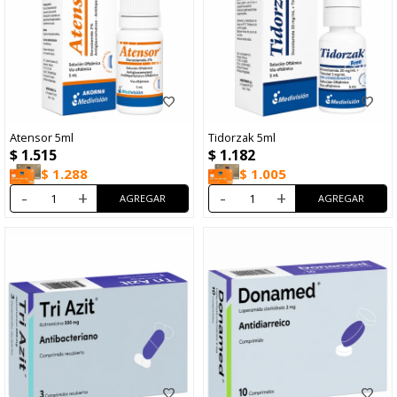
Atensor 5ml
Tidorzak 5ml
$
1.515
$
1.182
$
1.288
$
1.005
-
+
-
+