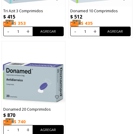
Tri Azit 3 Comprimidos
Donamed 10 Comprimidos
$
415
$
512
$
353
$
435
-
+
-
+
Donamed 20 Comprimidos
$
870
$
740
-
+