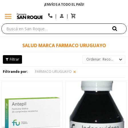
¡ENVÍOS A TODO EL PAÍS!
ENVÍO 
menu
close
call
SALUD MARCA FARMACO URUGUAYO
Recomendados
Filtrando por:
FARMACO URUGUAYO