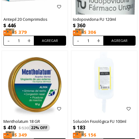
Antepil 20 Comprimidos
Iodopovidona FU 120ml
$
446
$
360
$
379
$
306
-
+
-
+
Mentholatum 18 GR
Solución Fisiológica FU 100ml
$
410
$
183
$
530
22
$
156
$
349