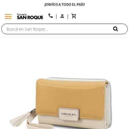
¡ENVÍOS A TODO EL PAÍS!
ENVÍO GRATIS E
menu
close
call