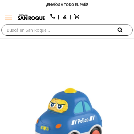
¡ENVÍOS A TODO EL PAÍS!
menu
close
call