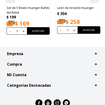
ito
León de Arrastre Huanger
Autito Bombero Huanger con
Música y Luces
$
304
$
322
$
258
$
274
-
+
-
+
Empresa
Compra
Mi Cuenta
Categorías Destacadas



