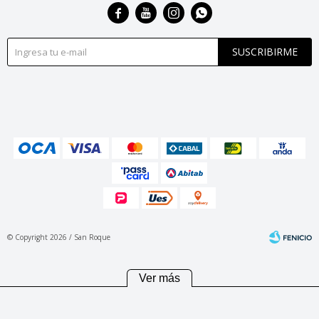




SUSCRIBIRME
© Copyright 2026 / San Roque
Ver más