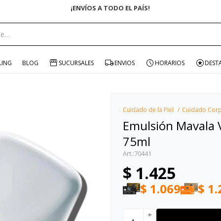
ENVÍO GRATIS EN COMPRAS +$1500 CON CUPÓN "ENVÍO"
portante:
LING
BLOG
SUCURSALES
ENVIOS
HORARIOS
DEST
Cuidado de la Piel
Cuidado Corp
Emulsión Mavala V
75ml
70441
$
1.425
$
1.069
$
1.
add