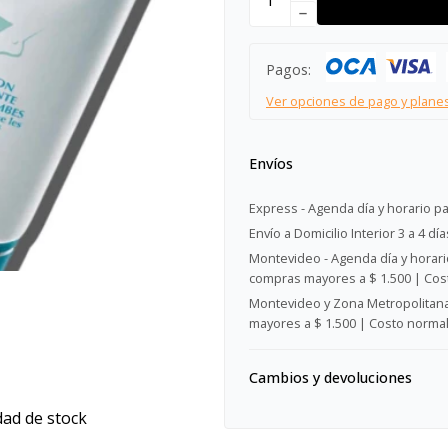
remove
Pagos:
Ver opciones de pago y plane
Envíos
Express - Agenda día y horario pa
Envío a Domicilio Interior 3 a 4 día
Montevideo - Agenda día y horario
compras mayores a $ 1.500 | Cost
Montevideo y Zona Metropolitana 
mayores a $ 1.500 | Costo normal:
Cambios y devoluciones
dad de stock