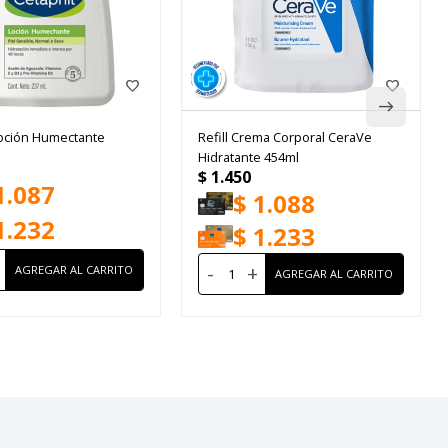
Loción Humectante
Refill Crema Corporal CeraVe
Hidratante 454ml
$
1.450
1.087
$
1.088
1.232
$
1.233
-
+