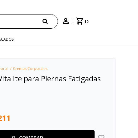
$
0
ACADOS
oral
Cremas Corporales
italite para Piernas Fatigadas
211
COMPRAR