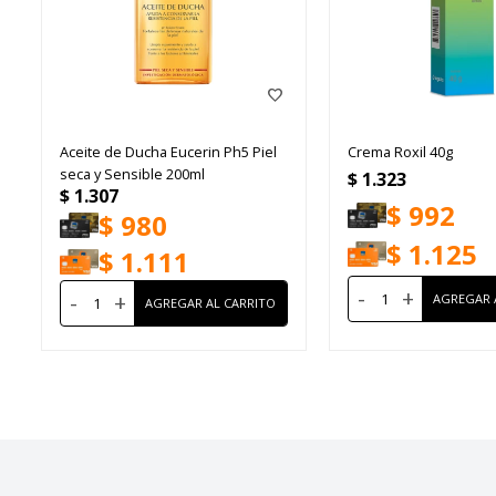
Aceite de Ducha Eucerin Ph5 Piel
Crema Roxil 40g
seca y Sensible 200ml
$
1.323
$
1.307
$
992
$
980
$
1.125
$
1.111
-
+
-
+