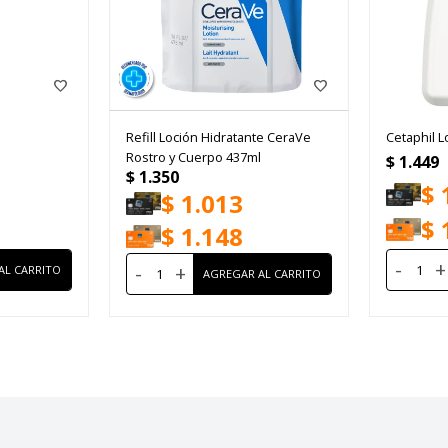
Refill Loción Hidratante CeraVe
Cetaphil 
Rostro y Cuerpo 437ml
$
1.449
$
1.350
$
$
1.013
$
$
1.148
-
+
-
+