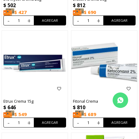
$
502
$
812
$
427
$
690
-
+
-
+
Etrux Crema 15g
Fitonal Crema
$
646
$
810
$
549
$
689
-
+
-
+