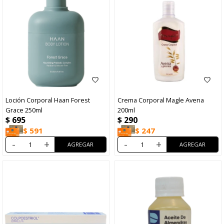
Loción Corporal Haan Forest
Crema Corporal Magle Avena
Grace 250ml
200ml
$
695
$
290
$
591
$
247
-
+
-
+