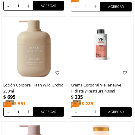
-
+
-
+
Loción Corporal Haan Wild Orchid
Crema Corporal Vielleneuve
250ml
Hidrata y Restaura 400ml
$
695
$
335
$
591
$
285
-
+
-
+