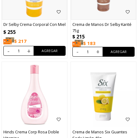
Dr Selby Crema Corporal Con Miel
Crema de Manos Dr Selby Karité
75g
$
255
$
215
$
217
$
183
-
+
-
+
Hinds Crema Corp Rosa Doble
Crema de Manos Six Guantes
Vitamina
Seda Limón 40g