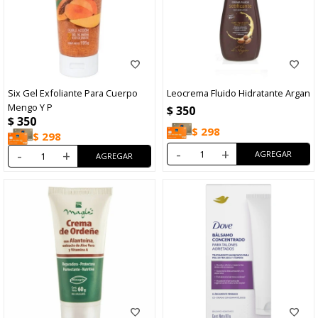
Six Gel Exfoliante Para Cuerpo
Leocrema Fluido Hidratante Argan
Mengo Y P
$
350
$
350
$
298
$
298
-
+
-
+