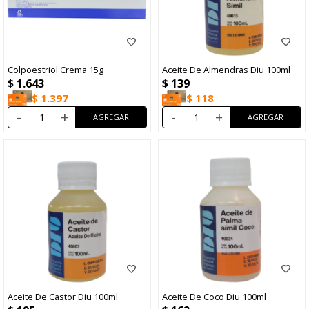
Colpoestriol Crema 15g
Aceite De Almendras Diu 100ml
$
1.643
$
139
$
1.397
$
118
-
+
-
+
Aceite De Castor Diu 100ml
Aceite De Coco Diu 100ml