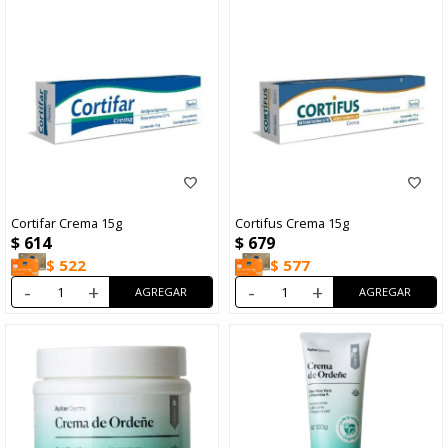
Cortifar Crema 15g
Cortifus Crema 15g
$
614
$
679
$
522
$
577
-
+
-
+