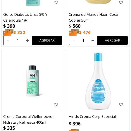
Goico Diabettx Urea 5% Y
Crema de Manos Haan Coco
Calendula 1%
Cooler 50ml
$
390
$
560
$
332
$
476
-
+
-
+
Crema Corporal Vielleneuve
Hinds Crema Corp Esencial
Hidrata y Refresca 400ml
$
396
$
335