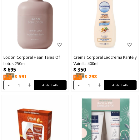
Loción Corporal Haan Tales Of
Crema Corporal Leocrema Karité y
Lotus 250ml
Vainilla 400ml
$
695
$
350
$
591
$
298
-
+
-
+