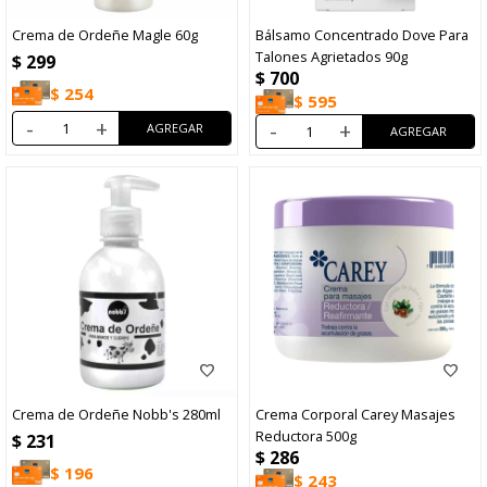
Crema de Ordeñe Magle 60g
Bálsamo Concentrado Dove Para
Talones Agrietados 90g
$
299
$
700
$
254
$
595
-
+
-
+
Crema de Ordeñe Nobb's 280ml
Crema Corporal Carey Masajes
Reductora 500g
$
231
$
286
$
196
$
243