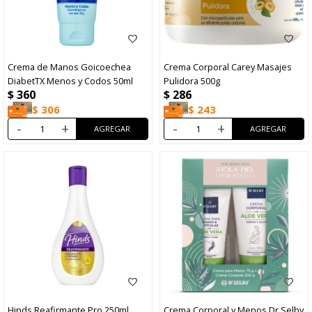
Crema de Manos Goicoechea
Crema Corporal Carey Masajes
DiabetTX Menos y Codos 50ml
Pulidora 500g
$
360
$
286
$
306
$
243
-
+
-
+
Hinds Reafirmante Pro 250ml
Crema Corporal y Menos Dr Selby