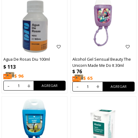
Agua De Rosas Diu 100ml
Alcohol Gel Sensual Beauty The
Unicorn Made Me Do It 30ml
$
113
$
76
$
96
$
65
-
+
-
+