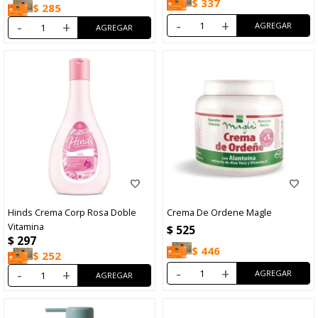
$
337
$
285
-
+
-
+
Hinds Crema Corp Rosa Doble
Crema De Ordene Magle
Vitamina
$
525
$
297
$
446
$
252
-
+
-
+