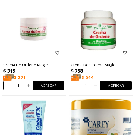
Crema De Ordene Magle
Crema De Ordene Magle
$
319
$
758
$
271
$
644
-
+
-
+