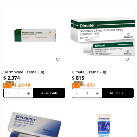
Dermovate Crema 30g
Dimatel Crema 20g
$
2.374
$
815
$
2.018
$
693
-
+
-
+