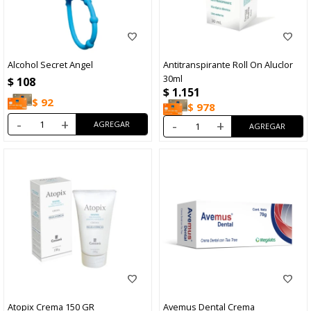
Alcohol Secret Angel
Antitranspirante Roll On Aluclor
30ml
$
108
$
1.151
$
92
$
978
-
+
-
+
Atopix Crema 150 GR
Avemus Dental Crema