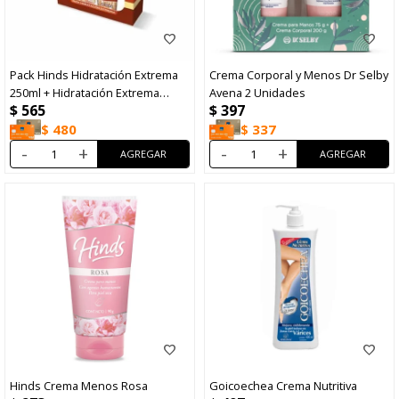
Pack Hinds Hidratación Extrema
Crema Corporal y Menos Dr Selby
250ml + Hidratación Extrema
Avena 2 Unidades
$
565
$
397
Menos
$
480
$
337
-
+
-
+
Hinds Crema Menos Rosa
Goicoechea Crema Nutritiva