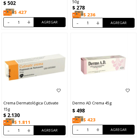
50g
$
502
$
278
$
427
$
236
-
+
-
+
Crema Dermatológica Cutivate
Dermo AD Crema 45g
15g
$
498
$
2.130
$
423
$
1.811
-
+
-
+