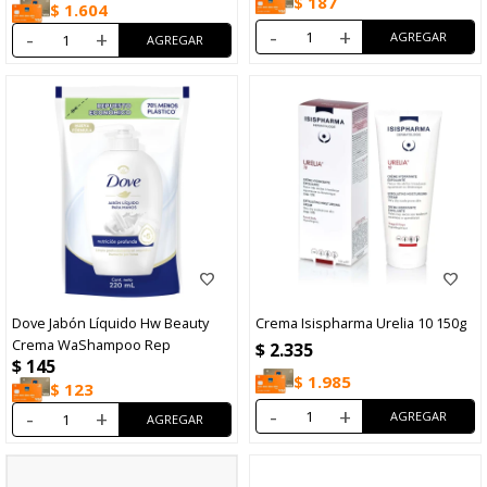
$
187
$
1.604
-
+
-
+
Dove Jabón Líquido Hw Beauty
Crema Isispharma Urelia 10 150g
Crema WaShampoo Rep
$
2.335
$
145
$
1.985
$
123
-
+
-
+