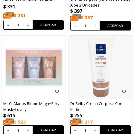
Aloe 2 Unidades
$
331
$
397
$
281
$
337
-
+
-
+
Mr Cr.Manos Bloom Magn+Silky
Dr Selby Crema Corporal Con
Musk+Lovely
Karite
$
615
$
255
$
523
$
217
-
+
-
+