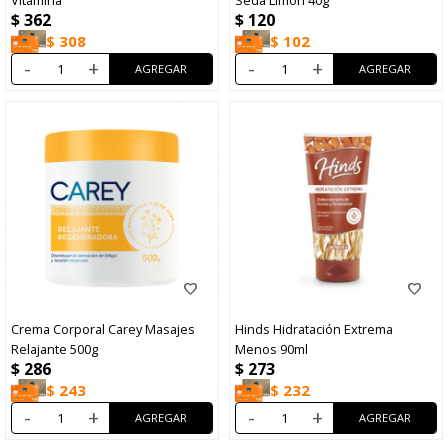
$
362
$
120
$
308
$
102
-
+
-
+
Crema Corporal Carey Masajes
Hinds Hidratación Extrema
Relajante 500g
Menos 90ml
$
286
$
273
$
243
$
232
-
+
-
+