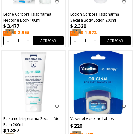
Leche Corporal Isispharma
Loción Corporal Isispharma
Neotone Body 100ml
Secalia Body Lotion 200ml
$
3.477
$
2.320
$
2.955
$
1.972
-
+
-
+
Bálsamo Isispharma Secalia Ato
Vasenol Vaseline Labios
Balm 200ml
$
220
$
1.887