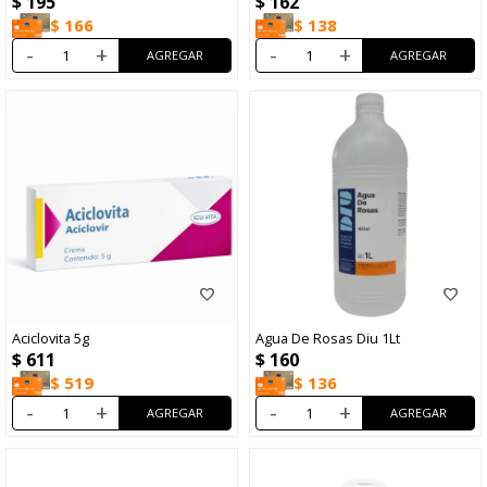
$
195
$
162
$
166
$
138
-
+
-
+
Aciclovita 5g
Agua De Rosas Diu 1Lt
$
611
$
160
$
519
$
136
-
+
-
+