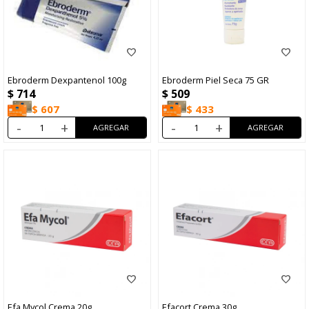
Ebroderm Dexpantenol 100g
Ebroderm Piel Seca 75 GR
$
714
$
509
$
607
$
433
-
+
-
+
Efa Mycol Crema 20g
Efacort Crema 30g