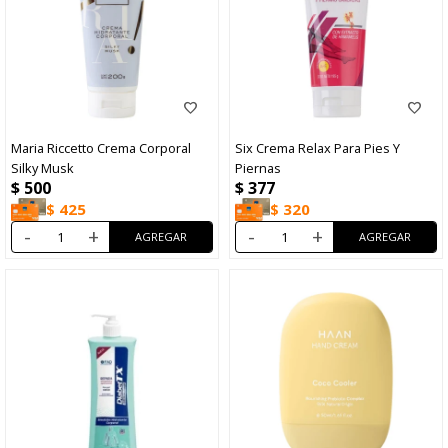
Maria Riccetto Crema Corporal
Six Crema Relax Para Pies Y
Silky Musk
Piernas
$
500
$
377
$
425
$
320
-
+
-
+