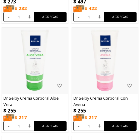
$
273
$
497
$
232
$
422
-
+
-
+
Dr Selby Crema Corporal Aloe
Dr Selby Crema Corporal Con
Vera
Avena
$
255
$
255
$
217
$
217
-
+
-
+