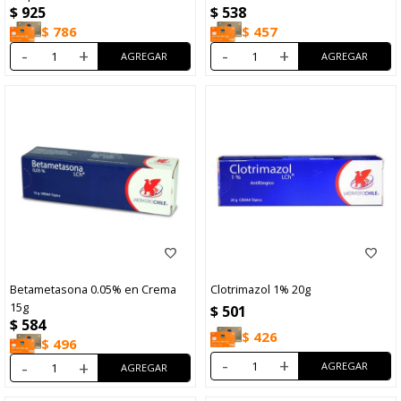
$
925
$
538
$
786
$
457
-
+
-
+
Betametasona 0.05% en Crema
Clotrimazol 1% 20g
15g
$
501
$
584
$
426
$
496
-
+
-
+