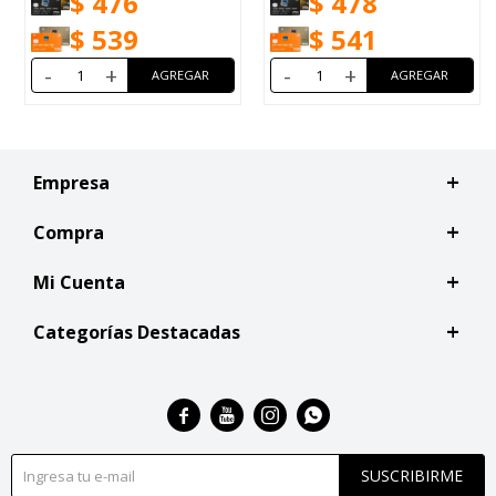
$
476
$
478
$
539
$
541
-
+
-
+
Empresa
Compra
Mi Cuenta
Categorías Destacadas




SUSCRIBIRME