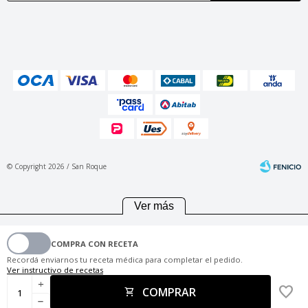
© Copyright 2026 / San Roque
Ver más
COMPRA CON RECETA
Fenicio
Recordá enviarnos tu receta médica para completar el pedido.
Ver instructivo de recetas
add
COMPRAR
remove