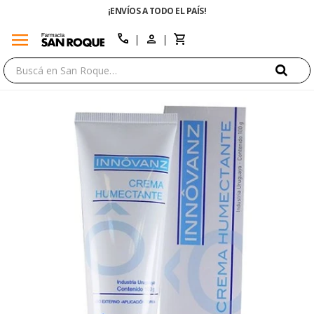
¡ENVÍOS A TODO EL PAÍS!
menu
close
call