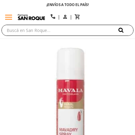
¡ENVÍOS A TODO EL PAÍS!
menu
close
call