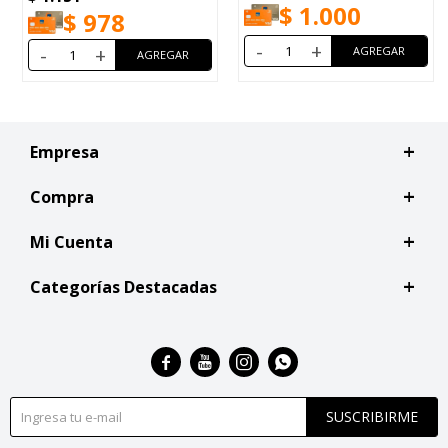
$
1.000
$
978
-
+
-
+
Empresa
Compra
Mi Cuenta
Categorías Destacadas




SUSCRIBIRME