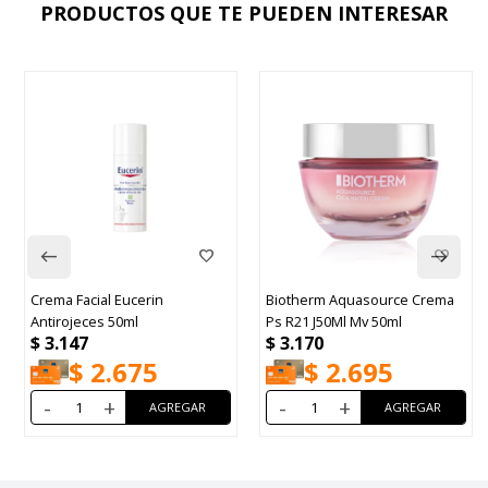
PRODUCTOS QUE TE PUEDEN INTERESAR
Crema Facial Eucerin
Biotherm Aquasource Crema
Antirojeces 50ml
Ps R21 J50Ml Mv 50ml
$
3.147
$
3.170
$
2.675
$
2.695
-
+
-
+