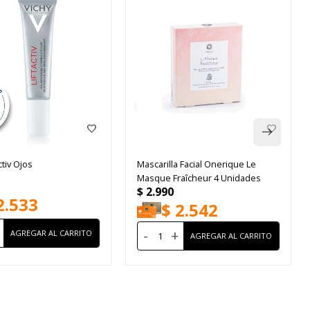
ctiv Ojos
Mascarilla Facial Onerique Le
Masque Fraîcheur 4 Unidades
$
2.990
2.533
$
2.542
-
+