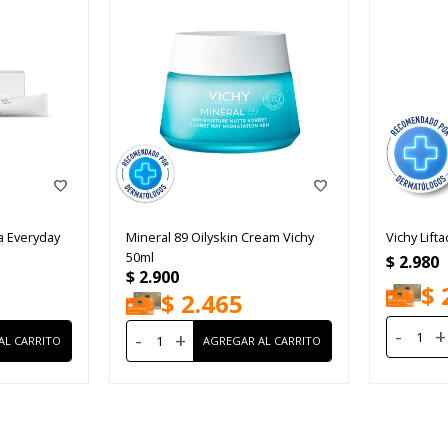
a Everyday
Mineral 89 Oilyskin Cream Vichy
Vichy Lifta
50ml
$
2.980
$
2.900
$
$
2.465
-
+
-
+