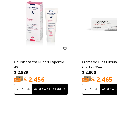
Gel Isispharma Ruboril Expert M
Crema de Ojos Fillerin
40ml
Grado 3 25ml
$
2.889
$
2.900
$
2.456
$
2.465
-
+
-
+