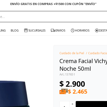
ENVÍO GRATIS EN COMPRAS +$1500 CON CUPÓN "ENVÍO"
portante:
LING
BLOG
SUCURSALES
ENVIOS
HORARIOS
DEST
Cuidado de la Piel
Cuidado Facia
Crema Facial Vich
Noche 50ml
137651
$
2.900
$
2.465
add