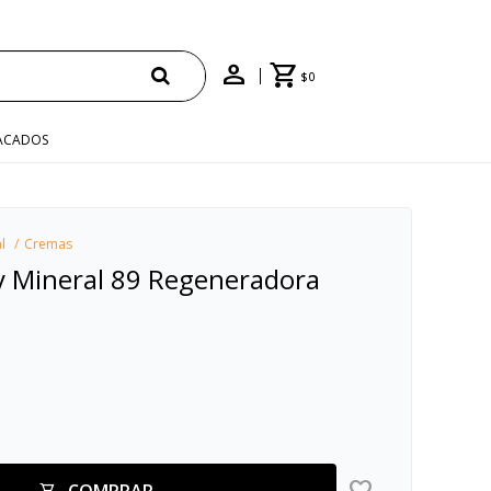
$
0
ACADOS
l
Cremas
y Mineral 89 Regeneradora
COMPRAR