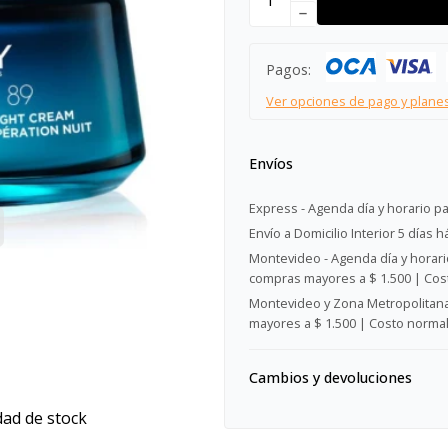
remove
Pagos:
Ver opciones de pago y plane
Envíos
Express - Agenda día y horario pa
Envío a Domicilio Interior 5 días h
Montevideo - Agenda día y horario
compras mayores a $ 1.500 | Cost
Montevideo y Zona Metropolitana 
mayores a $ 1.500 | Costo normal:
Cambios y devoluciones
dad de stock