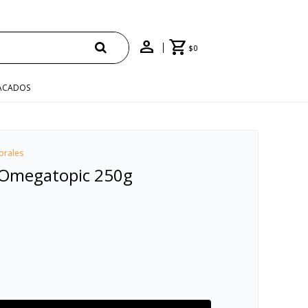
 "ENVÍO"
$
0
ACADOS
orales
 Omegatopic 250g