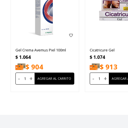
Gel Crema Avemus Piel 100ml
Cicatricure Gel
$
1.064
$
1.074
$
904
$
913
-
+
-
+