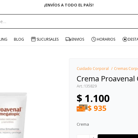
ENVÍO GRATIS EN COMPRAS +$1500 CON CUPÓN
portante:
LING
BLOG
SUCURSALES
ENVIOS
HORARIOS
DEST
Cuidado Corporal
Cremas Corp
Crema Proavenal
135829
$
1.100
$
935
Crema