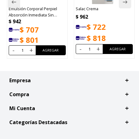
Emulsión Corporal Perpiel
Salac Crema
Absorción Inmediata Sin
$
962
$
942
Fragancia 400g
$
722
$
707
$
818
$
801
-
+
-
+
Empresa
Compra
Mi Cuenta
Categorías Destacadas