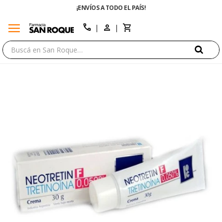
¡ENVÍOS A TODO EL PAÍS!
menu
close
call