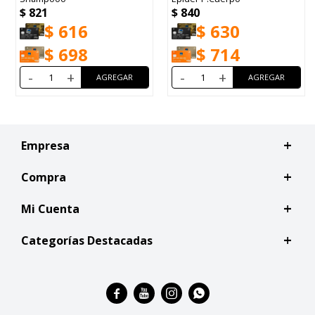
$
875
$
840
$
656
$
630
$
744
$
714
-
+
-
+
Empresa
Compra
Mi Cuenta
Categorías Destacadas



