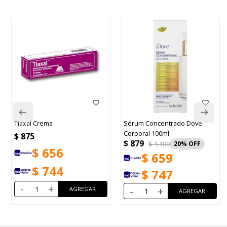
Tiaxal Crema
Sérum Concentrado Dove
Corporal 100ml
$
875
$
879
$
1.100
20
$
656
$
659
$
744
$
747
-
+
-
+