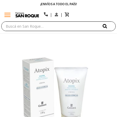
¡ENVÍOS A TODO EL PAÍS!
menu
close
call