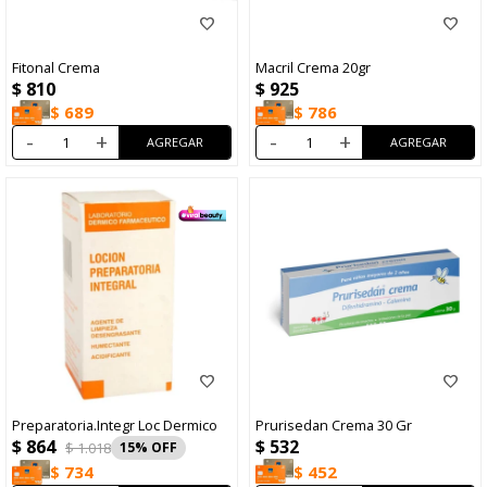
Fitonal Crema
Macril Crema 20gr
$
810
$
925
$
689
$
786
-
+
-
+
Preparatoria.Integr Loc Dermico
Prurisedan Crema 30 Gr
$
864
$
532
$
1.018
15
$
452
$
734