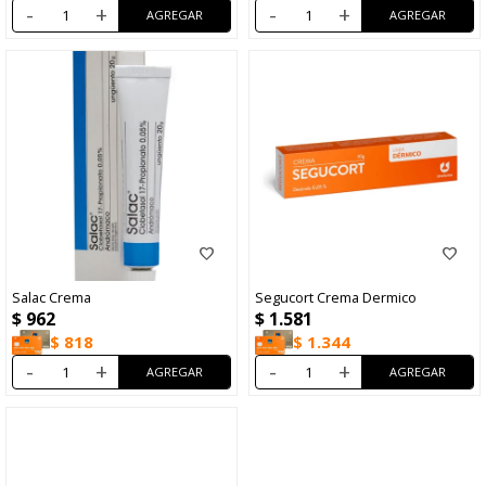
-
+
-
+
Salac Crema
Segucort Crema Dermico
$
962
$
1.581
$
818
$
1.344
-
+
-
+