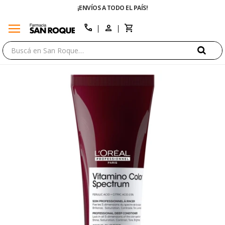
¡ENVÍOS A TODO EL PAÍS!
menu
close
call