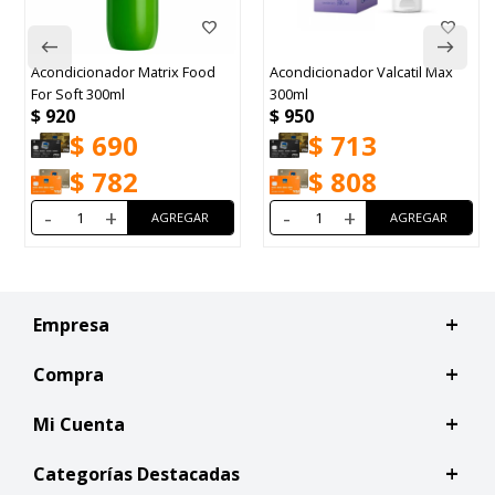
Acondicionador Matrix Food
Acondicionador Valcatil Max
For Soft 300ml
300ml
$
920
$
950
$
690
$
713
$
782
$
808
-
+
-
+
Empresa
Compra
Mi Cuenta
Categorías Destacadas