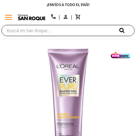
¡ENVÍOS A TODO EL PAÍS!
menu
close
call